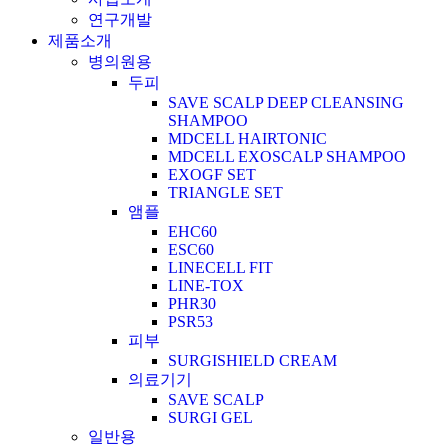
연구개발
제품소개
병의원용
두피
SAVE SCALP DEEP CLEANSING
SHAMPOO
MDCELL HAIRTONIC
MDCELL EXOSCALP SHAMPOO
EXOGF SET
TRIANGLE SET
앰플
EHC60
ESC60
LINECELL FIT
LINE-TOX
PHR30
PSR53
피부
SURGISHIELD CREAM
의료기기
SAVE SCALP
SURGI GEL
일반용