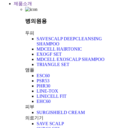
제품소개
병의원용
두피
SAVESCALP DEEPCLEANSING
SHAMPOO
MDCELL HAIRTONIC
EXOGF SET
MDCELL EXOSCALP SHAMPOO
TRIANGLE SET
앰플
ESC60
PSR53
PHR30
LINE-TOX
LINECELL FIT
EHC60
피부
SURGISHIELD CREAM
의료기기
SAVE SCALP