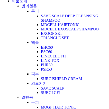
제품소개
병의원용
두피
SAVE SCALP DEEP CLEANSING
SHAMPOO
MDCELL HAIRTONIC
MDCELL EXOSCALP SHAMPOO
EXOGF SET
TRIANGLE SET
앰플
EHC60
ESC60
LINECELL FIT
LINE-TOX
PHR30
PSR53
피부
SURGISHIELD CREAM
의료기기
SAVE SCALP
SURGI GEL
일반용
두피
MOGF HAIR TONIC