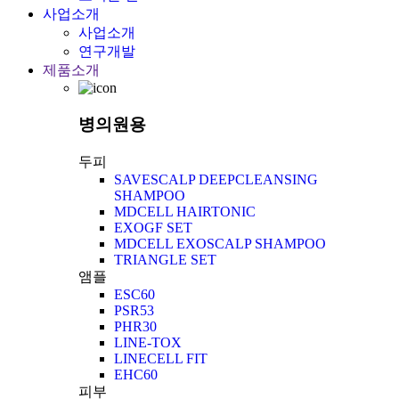
사업소개
사업소개
연구개발
제품소개
병의원용
두피
SAVESCALP DEEPCLEANSING
SHAMPOO
MDCELL HAIRTONIC
EXOGF SET
MDCELL EXOSCALP SHAMPOO
TRIANGLE SET
앰플
ESC60
PSR53
PHR30
LINE-TOX
LINECELL FIT
EHC60
피부