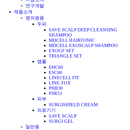
연구개발
제품소개
병의원용
두피
SAVE SCALP DEEP CLEANSING
SHAMPOO
MDCELL HAIRTONIC
MDCELL EXOSCALP SHAMPOO
EXOGF SET
TRIANGLE SET
앰플
EHC60
ESC60
LINECELL FIT
LINE-TOX
PHR30
PSR53
피부
SURGISHIELD CREAM
의료기기
SAVE SCALP
SURGI GEL
일반용