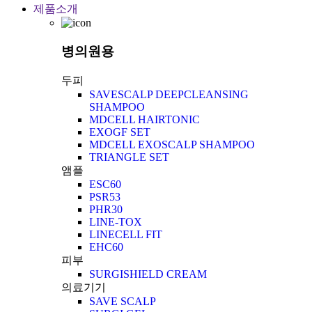
제품소개
병의원용
두피
SAVESCALP DEEPCLEANSING
SHAMPOO
MDCELL HAIRTONIC
EXOGF SET
MDCELL EXOSCALP SHAMPOO
TRIANGLE SET
앰플
ESC60
PSR53
PHR30
LINE-TOX
LINECELL FIT
EHC60
피부
SURGISHIELD CREAM
의료기기
SAVE SCALP