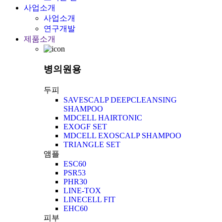
사업소개
사업소개
연구개발
제품소개
병의원용
두피
SAVESCALP DEEPCLEANSING
SHAMPOO
MDCELL HAIRTONIC
EXOGF SET
MDCELL EXOSCALP SHAMPOO
TRIANGLE SET
앰플
ESC60
PSR53
PHR30
LINE-TOX
LINECELL FIT
EHC60
피부