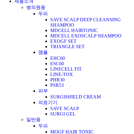
제품소개
병의원용
두피
SAVE SCALP DEEP CLEANSING
SHAMPOO
MDCELL HAIRTONIC
MDCELL EXOSCALP SHAMPOO
EXOGF SET
TRIANGLE SET
앰플
EHC60
ESC60
LINECELL FIT
LINE-TOX
PHR30
PSR53
피부
SURGISHIELD CREAM
의료기기
SAVE SCALP
SURGI GEL
일반용
두피
MOGF HAIR TONIC