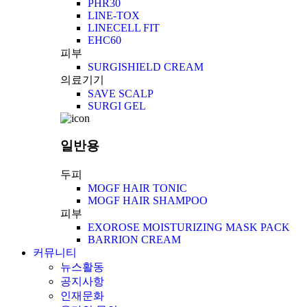
PHR30
LINE-TOX
LINECELL FIT
EHC60
피부
SURGISHIELD CREAM
의료기기
SAVE SCALP
SURGI GEL
일반용
두피
MOGF HAIR TONIC
MOGF HAIR SHAMPOO
피부
EXOROSE MOISTURIZING MASK PACK
BARRION CREAM
커뮤니티
뉴스활동
공지사항
인재문화