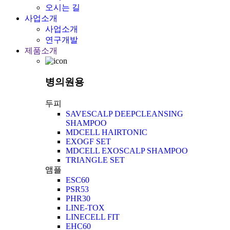
오시는 길
사업소개
사업소개
연구개발
제품소개
병의원용
두피
SAVESCALP DEEPCLEANSING
SHAMPOO
MDCELL HAIRTONIC
EXOGF SET
MDCELL EXOSCALP SHAMPOO
TRIANGLE SET
앰플
ESC60
PSR53
PHR30
LINE-TOX
LINECELL FIT
EHC60