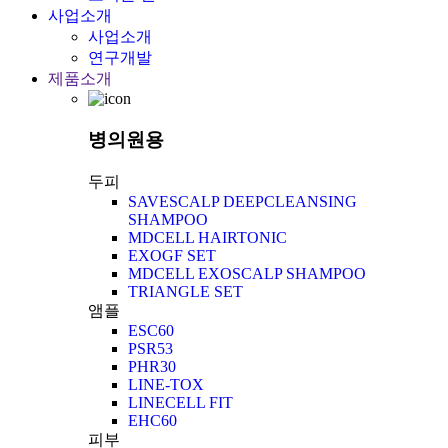
사업소개
사업소개
연구개발
제품소개
병의원용
두피
SAVESCALP DEEPCLEANSING
SHAMPOO
MDCELL HAIRTONIC
EXOGF SET
MDCELL EXOSCALP SHAMPOO
TRIANGLE SET
앰플
ESC60
PSR53
PHR30
LINE-TOX
LINECELL FIT
EHC60
피부