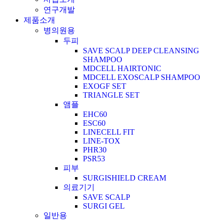
연구개발
제품소개
병의원용
두피
SAVE SCALP DEEP CLEANSING
SHAMPOO
MDCELL HAIRTONIC
MDCELL EXOSCALP SHAMPOO
EXOGF SET
TRIANGLE SET
앰플
EHC60
ESC60
LINECELL FIT
LINE-TOX
PHR30
PSR53
피부
SURGISHIELD CREAM
의료기기
SAVE SCALP
SURGI GEL
일반용