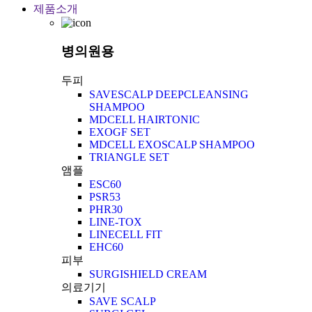
제품소개
병의원용
두피
SAVESCALP DEEPCLEANSING
SHAMPOO
MDCELL HAIRTONIC
EXOGF SET
MDCELL EXOSCALP SHAMPOO
TRIANGLE SET
앰플
ESC60
PSR53
PHR30
LINE-TOX
LINECELL FIT
EHC60
피부
SURGISHIELD CREAM
의료기기
SAVE SCALP