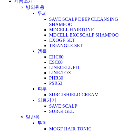
제품소개
병의원용
두피
SAVE SCALP DEEP CLEANSING
SHAMPOO
MDCELL HAIRTONIC
MDCELL EXOSCALP SHAMPOO
EXOGF SET
TRIANGLE SET
앰플
EHC60
ESC60
LINECELL FIT
LINE-TOX
PHR30
PSR53
피부
SURGISHIELD CREAM
의료기기
SAVE SCALP
SURGI GEL
일반용
두피
MOGF HAIR TONIC